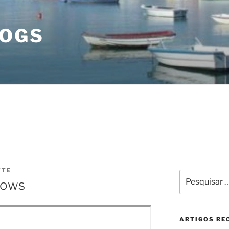
LOGS
TTE
Pesquisar
dows
por:
ARTIGOS RE