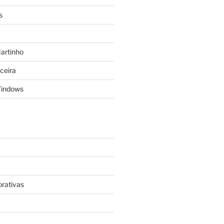
s
Martinho
rceira
Windows
rativas