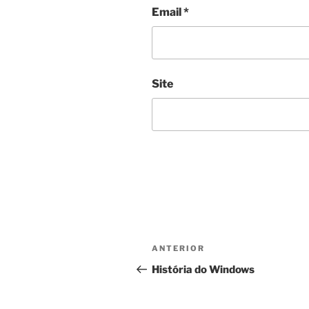
Email
*
Site
Navegação
Conteúdo
ANTERIOR
de
anterior
História do Windows
artigos