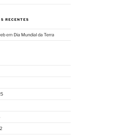
S RECENTES
web
em
Dia Mundial da Terra
25
5
2