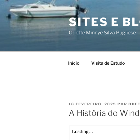
Saltar
para
SITES E B
o
conteúdo
Odette Minnye Silva Pugliese
Início
Visita de Estudo
PUBLICADO
18 FEVEREIRO, 2025
POR
ODE
EM
A História do Win