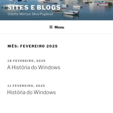
Saltar
SITES E BLOGS
para
Odette Minnye Silva Pugliese
o
conteúdo
Menu
MÊS:
FEVEREIRO 2025
PUBLICADO
18 FEVEREIRO, 2025
EM
A História do Windows
PUBLICADO
11 FEVEREIRO, 2025
EM
História do Windows