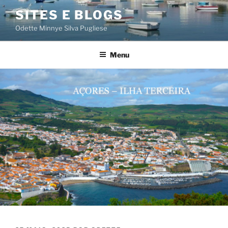
Saltar
SITES E BLOGS
para
Odette Minnye Silva Pugliese
o
conteúdo
Menu