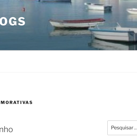
LOGS
EMORATIVAS
Pesquisar
inho
por: