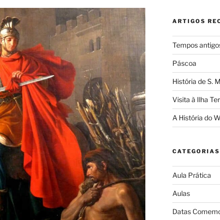
ARTIGOS RE
Tempos antigo
Páscoa
História de S. 
Visita à Ilha Te
A História do 
CATEGORIAS
Aula Prática
Aulas
Datas Comemo