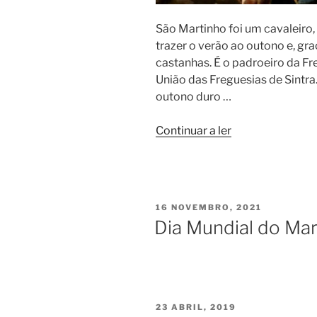
São Martinho foi um cavaleiro
trazer o verão ao outono e, gr
castanhas. É o padroeiro da Fr
União das Freguesias de Sintra.
outono duro …
“História
Continuar a ler
de
S.
Martinho”
PUBLICADO
16 NOVEMBRO, 2021
EM
Dia Mundial do Ma
PUBLICADO
23 ABRIL, 2019