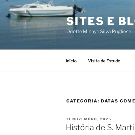
Saltar
para
SITES E B
o
conteúdo
Odette Minnye Silva Pugliese
Início
Visita de Estudo
CATEGORIA:
DATAS COM
PUBLICADO
11 NOVEMBRO, 2025
EM
História de S. Mart