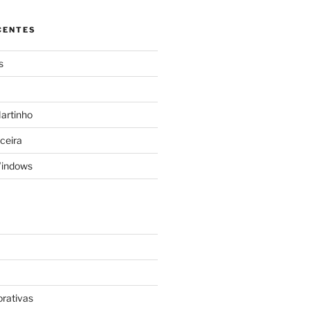
CENTES
s
Martinho
rceira
Windows
rativas