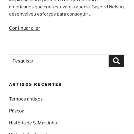
americanos que contestavam a guerra, Gaylord Nelson,
desenvolveu esforços para conseguir …
“Dia
Continuar a ler
Mundial
da
Terra”
Pesquisar
Pesqui
por:
ARTIGOS RECENTES
Tempos antigos
Páscoa
História de S. Martinho