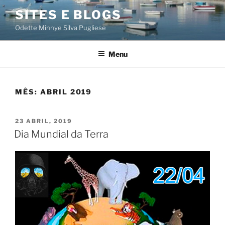
Saltar
SITES E BLOGS
para
Odette Minnye Silva Pugliese
o
conteúdo
Menu
MÊS:
ABRIL 2019
PUBLICADO
23 ABRIL, 2019
EM
Dia Mundial da Terra