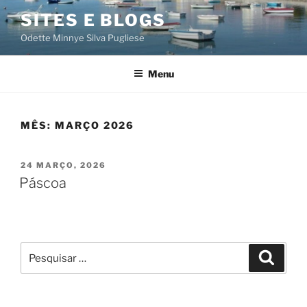
Saltar
SITES E BLOGS
para
Odette Minnye Silva Pugliese
o
conteúdo
Menu
MÊS:
MARÇO 2026
PUBLICADO
24 MARÇO, 2026
EM
Páscoa
Pesquisar
Pesqui
por: