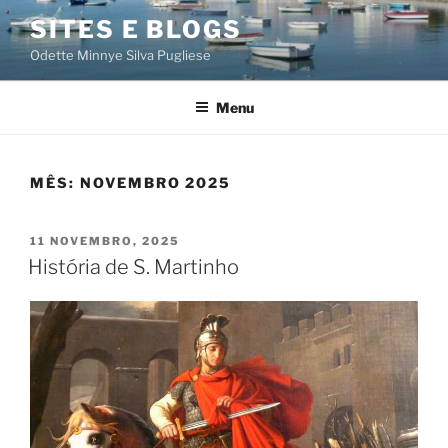
Saltar
SITES E BLOGS
para
Odette Minnye Silva Pugliese
o
conteúdo
Menu
MÊS:
NOVEMBRO 2025
PUBLICADO
11 NOVEMBRO, 2025
EM
História de S. Martinho