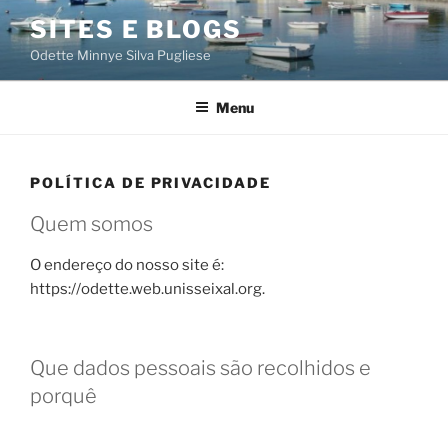
Saltar
SITES E BLOGS
para
Odette Minnye Silva Pugliese
o
conteúdo
Menu
POLÍTICA DE PRIVACIDADE
Quem somos
O endereço do nosso site é:
https://odette.web.unisseixal.org.
Que dados pessoais são recolhidos e
porquê