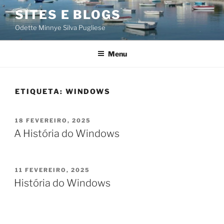
Saltar
SITES E BLOGS
para
Odette Minnye Silva Pugliese
o
conteúdo
Menu
ETIQUETA:
WINDOWS
PUBLICADO
18 FEVEREIRO, 2025
EM
A História do Windows
PUBLICADO
11 FEVEREIRO, 2025
EM
História do Windows