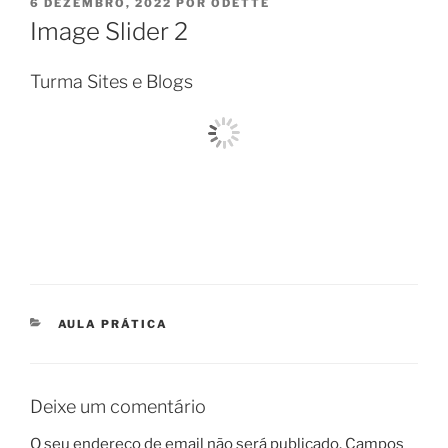
PUBLICADO
6 DEZEMBRO, 2022
POR
ODETTE
EM
Image Slider 2
Turma Sites e Blogs
CATEGORIAS
AULA PRÁTICA
Deixe um comentário
O seu endereço de email não será publicado.
Campos