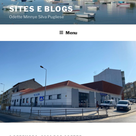
Saltar
SITES E BLOGS
para
Odette Minnye Silva Pugliese
o
conteúdo
Menu