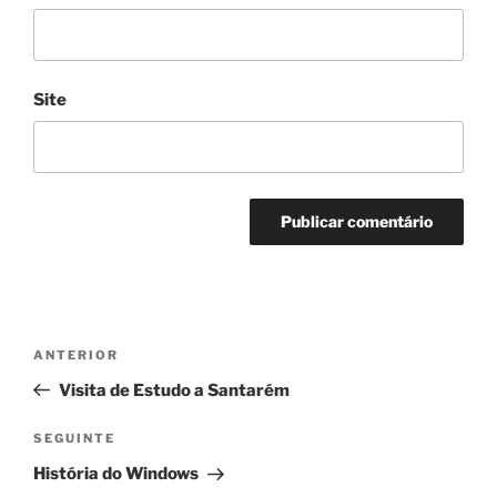
Site
Navegação
Conteúdo
ANTERIOR
de
anterior
Visita de Estudo a Santarém
artigos
Conteúdo
SEGUINTE
seguinte
História do Windows