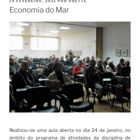
PUBLICADO
14 FEVEREIRO, 2021
POR
ODETTE
EM
Economia do Mar
Realizou-se uma aula aberta no dia 24 de janeiro, no
âmbito do programa de atividades da disciplina de