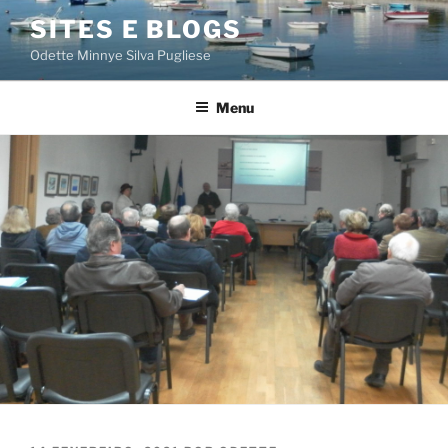
Saltar
SITES E BLOGS
para
Odette Minnye Silva Pugliese
o
conteúdo
Menu