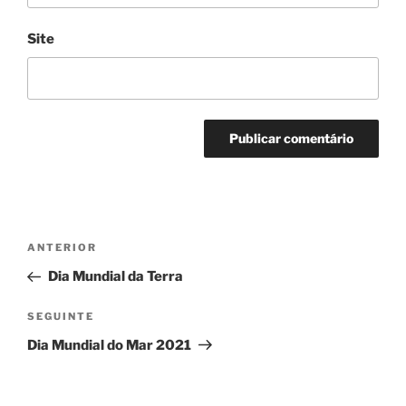
Site
Navegação
Conteúdo
ANTERIOR
de
anterior
Dia Mundial da Terra
artigos
Conteúdo
SEGUINTE
seguinte
Dia Mundial do Mar 2021